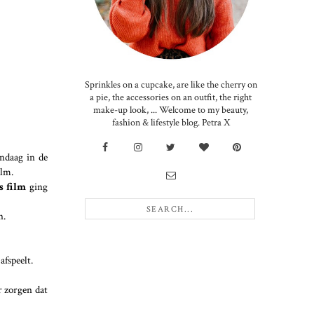
Sprinkles on a cupcake, are like the cherry on
a pie, the accessories on an outfit, the right
make-up look, ... Welcome to my beauty,
fashion & lifestyle blog. Petra X
andaag in de
ilm.
s film
ging
n.
afspeelt.
r zorgen dat