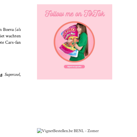
am Boeva
(als
niet wachten
ote Cars-fan
ng
. Supercool,