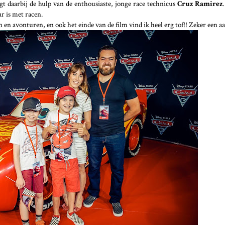
jgt daarbij de hulp van de enthousiaste, jonge race technicus
Cruz Ramirez
r is met racen.
n avonturen, en ook het einde van de film vind ik heel erg tof!! Zeker een a