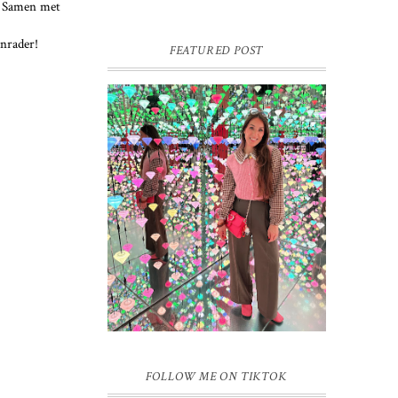
. Samen met
anrader!
FEATURED POST
16 JAAR SPRINKLES ON A
CUPCAKE
Vandaag is het weer zo’n moment waarop
ik even bewust op de pauzeknop duw, want
Sprinkles on a Cupcake bestaat 16 jaar.
Zestien. Dat blijft ...
FOLLOW ME ON TIKTOK