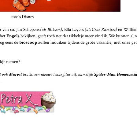
foto's Disney
 van oa. Jan Schepens
(als Bliksem)
, Ella Leyers
(als Cruz Ramirez)
en Willi
 het
Engels
bekijken, geeft toch net dat tikkeltje meer vind ik. We kunnen al 
nog eens de
bioscoop
zullen induiken tijdens de grote vakantie, met onze gr
ijkje nemen?
nt ook
Marvel
bracht een nieuwe leuke film uit, namelijk
Spider-Man Homecomi
.