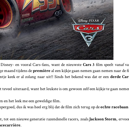
n Disney- en vooral Cars-fans, want de nieuwste
Cars 3
film speelt vanaf v
ge maand tijdens de
première
al een kijkje gaan nemen gaan nemen naar de f
tje keek er al zolang naar uit!! Sinds het bekend was dat er een
derde Car
iet teveel uiteraard, want het leukste is om gewoon zelf een kijkje te gaan neme
en en het leek me een geweldige film.
upergoed, dus ik was heel erg blij dat de film zich terug op de
echte racebaan
t, tot een nieuwe generatie razendsnelle racers, zoals
Jackson Storm
, ervoo
acecarrière
.