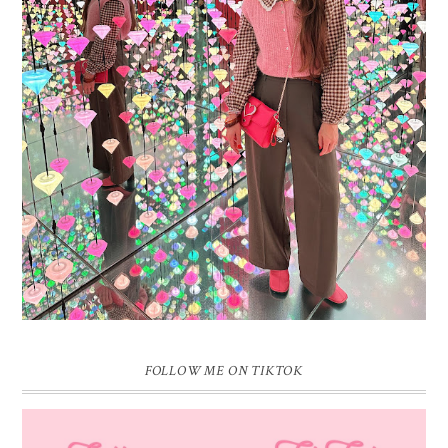
16 JAAR SPRINKLES ON A CUPCAKE
Vandaag is het weer zo’n moment waarop ik even bewust op de
pauzeknop duw, want Sprinkles on a Cupcake bestaat 16 jaar. Zestien.
Dat blijft ...
FOLLOW ME ON TIKTOK