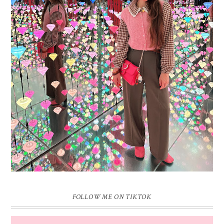
16 JAAR SPRINKLES ON A CUPCAKE
Vandaag is het weer zo’n moment waarop ik even bewust op de
pauzeknop duw, want Sprinkles on a Cupcake bestaat 16 jaar. Zestien.
Dat blijft ...
FOLLOW ME ON TIKTOK