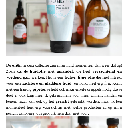
De
oliën
in deze collectie zijn mijn huid momenteel dan weer dol op!
Zoals oa. de
huidolie
met
amandel
, die heel
verzachtend en
voedend
gaat werken. Het is een
lichte, fijne olie
die snel intrekt
voor een
zachtere en gladdere huid
, en ruikt heel erg fijn. Komt
met een handig
pipetje
, je hebt ook maar enkele druppels nodig dus je
doet er ook lang mee. Ik gebruik hem voor mijn armen, handen en
benen, maar kan ook op het
gezicht
gebruikt worden, maar ik ben
momenteel heel erg voorzichtig met welke producten ik op mijn
gezicht aanbreng, dus gebruik hem daar niet voor.