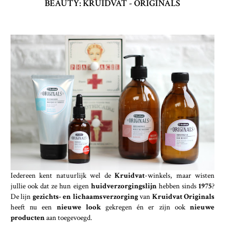
BEAUTY: KRUIDVAT - ORIGINALS
Iedereen kent natuurlijk wel de
Kruidvat
-winkels, maar wisten
jullie ook dat ze hun eigen
huidverzorgingslijn
hebben sinds
1975
?
De lijn
gezichts- en lichaamsverzorging
van
Kruidvat Originals
heeft nu een
nieuwe look
gekregen én er zijn ook
nieuwe
producten
aan toegevoegd.