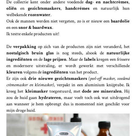
De collectie kent onder andere voedende
dag- en nachtcrèmes
,
oliën
en
gezichtsmaskers
,
handcrémes
en natuurlijk hun
welbekende
rozenwater
.
Ook de mannen werden niet vergeten, zo is er nieuw een
baardolie
en een
snor & baardwax
.
Ik testte enkele producten uit!
De
verpakking
op zich van de producten zijn niet veranderd, het
nostalgisch bruin glas
is nog steeds, alsook de
natuurlijke
ingrediënten
en de
lage prijzen
. Maar de
labels
kregen een frissere
en modernere uitstraling, er wordt gewerkt met verschillende
kleuren
volgens de
ingrediënten
van het product.
Er zijn ook
drie nieuwe gezichtsmaskers
(peel-off masker, voedend
crèmemasker en kleimasker)
, verpakt in een aluminium knijptube. Ik
kreeg het
kleimasker
toegestuurd, met
dode zee mineralen
. Hij
zou de huid gaan
hydrateren
, maar voelt toch ook wat uitdrogend
aan wanneer je hem opbrengt dus is momenteel niet geschikt voor
mijn droge huid.