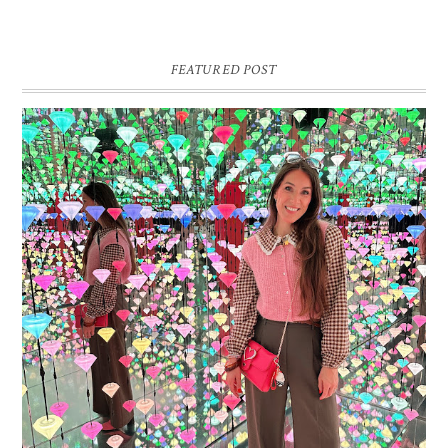
FEATURED POST
16 JAAR SPRINKLES ON A CUPCAKE
Vandaag is het weer zo’n moment waarop ik even bewust op de
pauzeknop duw, want Sprinkles on a Cupcake bestaat 16 jaar. Zestien.
Dat blijft ...