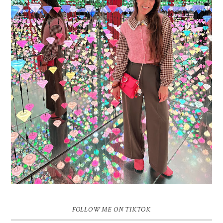
16 JAAR SPRINKLES ON A CUPCAKE
Vandaag is het weer zo’n moment waarop ik even bewust op de
pauzeknop duw, want Sprinkles on a Cupcake bestaat 16 jaar. Zestien.
Dat blijft ...
FOLLOW ME ON TIKTOK