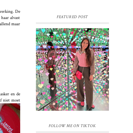
werking. De
FEATURED POST
 haar alvast
vallend maar
16 JAAR SPRINKLES ON A
CUPCAKE
Vandaag is het weer zo’n moment waarop
ik even bewust op de pauzeknop duw, want
Sprinkles on a Cupcake bestaat 16 jaar.
Zestien. Dat blijft ...
sker en de
af niet moet
FOLLOW ME ON TIKTOK