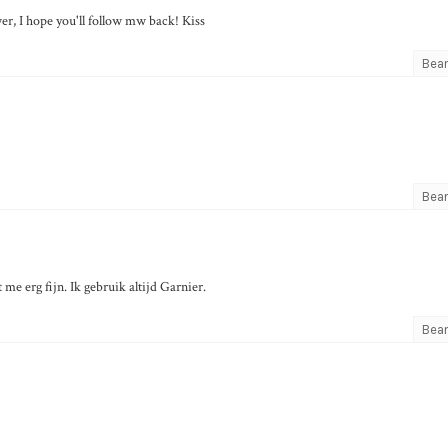
r, I hope you'll follow mw back! Kiss
Bea
Bea
 me erg fijn. Ik gebruik altijd Garnier.
Bea