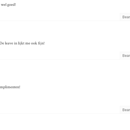
t wel goed!
Bea
e leave in lijkt me ook fijn!
Bea
complimenten!
Bea