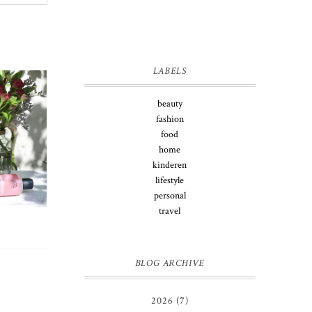
LABELS
beauty
fashion
food
home
kinderen
lifestyle
personal
travel
BLOG ARCHIVE
2026
(7)