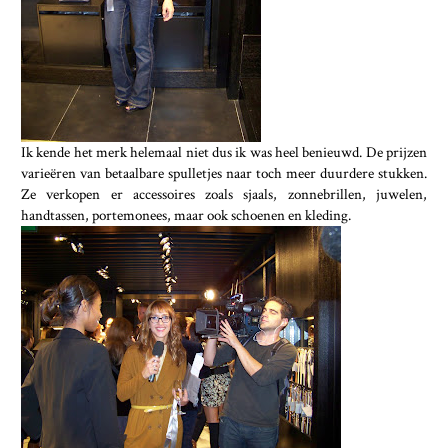
Ik kende het merk helemaal niet dus ik was heel benieuwd. De prijzen
varieëren van betaalbare spulletjes naar toch meer duurdere stukken.
Ze verkopen er accessoires zoals sjaals, zonnebrillen, juwelen,
handtassen, portemonees, maar ook schoenen en kleding.