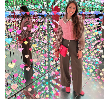
16 JAAR SPRINKLES ON A CUPCAKE
Vandaag is het weer zo’n moment waarop ik even bewust op de
pauzeknop duw, want Sprinkles on a Cupcake bestaat 16 jaar. Zestien.
Dat blijft ...