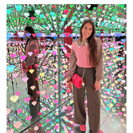
16 JAAR SPRINKLES ON A CUPCAKE
Vandaag is het weer zo’n moment waarop ik even bewust op de
pauzeknop duw, want Sprinkles on a Cupcake bestaat 16 jaar. Zestien.
Dat blijft ...