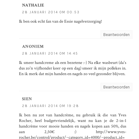
NATHALIE
28 JANUARI 2014 OM 00:53
Ik ben ook echt fan van de Essie nagelverzorging!
Beantwoorden
ANONIEM
28 JANUARI 2014 OM 14:45
Ik smeer handcreme als een bezetene :-) Na elke wasbeurt (da's
dus zo'n vijfhonder keer op een dag) smeer ik mijn pollekes in.
En ik merk dat mijn handen en nagels zo veel gezonder blijven.
Beantwoorden
SIEN
28 JANUARI 2014 OM 19:28
Ik ben nu zot van handcrème, nu gebruik ik die van Yves
Rocher, heel budgetvriendelijk, want nu kan je de 2-in-1
handcrème voor mooie handen en nagels kopen aan 50%, dus
aan 2,50€ :) http://www.yves-
rocher.be/control/product/~category_id=4000/~product_id=