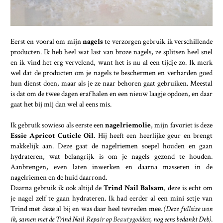
Eerst en vooral om mijn
nagels
te verzorgen gebruik ik verschillende
producten. Ik heb heel wat last van broze nagels, ze splitsen heel snel
en ik vind het erg vervelend, want het is nu al een tijdje zo. Ik merk
wel dat de producten om je nagels te beschermen en verharden goed
hun dienst doen, maar als je ze naar behoren gaat gebruiken. Meestal
is dat om de twee dagen eraf halen en een nieuw laagje opdoen, en daar
gaat het bij mij dan wel al eens mis.
Ik gebruik sowieso als eerste een
nagelriemolie
, mijn favoriet is deze
Essie Apricot Cuticle Oil
. Hij heeft een heerlijke geur en brengt
makkelijk aan. Deze gaat de nagelriemen soepel houden en gaan
hydrateren, wat belangrijk is om je nagels gezond te houden.
Aanbrengen, even laten inwerken en daarna masseren in de
nagelriemen en de huid daarrond.
Daarna gebruik ik ook altijd de
Trind Nail Balsam
, deze is echt om
je nagel zelf te gaan hydrateren. Ik had eerder al een mini setje van
Trind met deze al bij en was daar heel tevreden mee.
(Deze fullsize won
ik, samen met de Trind Nail Repair op
Beautygoddess
, nog eens bedankt Deb)
.