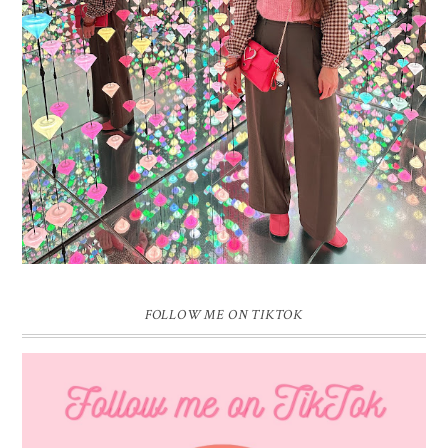
16 JAAR SPRINKLES ON A CUPCAKE
Vandaag is het weer zo’n moment waarop ik even bewust op de
pauzeknop duw, want Sprinkles on a Cupcake bestaat 16 jaar. Zestien.
Dat blijft ...
FOLLOW ME ON TIKTOK