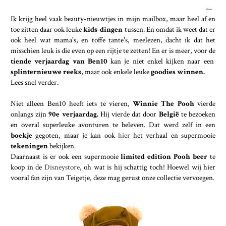
Ik krijg heel vaak beauty-nieuwtjes in mijn mailbox, maar heel af en
toe zitten daar ook leuke
kids-dingen
tussen. En omdat ik weet dat er
ook heel wat mama's, en toffe tante's, meelezen, dacht ik dat het
misschien leuk is die even op een rijtje te zetten! En er is meer, voor de
tiende verjaardag van Ben10
kan je niet enkel kijken naar een
splinternieuwe reeks
, maar ook enkele leuke
goodies winnen.
Lees snel verder.
Niet alleen Ben10 heeft iets te vieren,
Winnie The Pooh
vierde
onlangs zijn
90e verjaardag.
Hij vierde dat door
België
te bezoeken
en overal superleuke avonturen te beleven. Dat werd zelf in een
boekje
gegoten, maar je kan ook
hier
het verhaal en supermooie
tekeningen
bekijken.
Daarnaast is er ook een supermooie
limited edition Pooh beer
te
koop in de
Disneystore
, oh wat is hij schattig toch! Hoewel wij hier
vooral fan zijn van Teigetje, deze mag gerust onze collectie vervoegen.