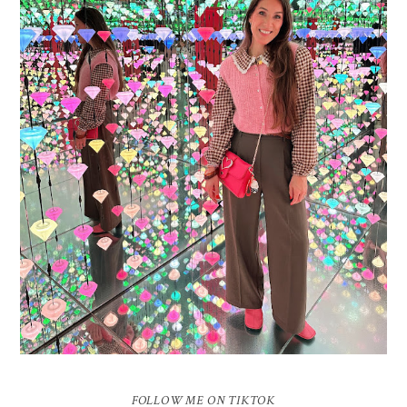
16 JAAR SPRINKLES ON A CUPCAKE
Vandaag is het weer zo’n moment waarop ik even bewust op de
pauzeknop duw, want Sprinkles on a Cupcake bestaat 16 jaar. Zestien.
Dat blijft ...
FOLLOW ME ON TIKTOK