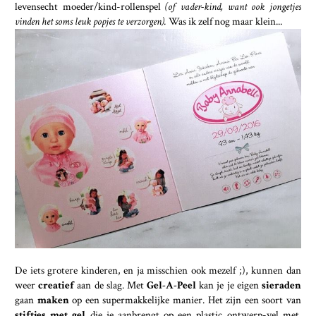
levensecht moeder/kind-rollenspel
(of vader-kind, want ook jongetjes
vinden het soms leuk popjes te verzorgen).
Was ik zelf nog maar klein...
De iets grotere kinderen, en ja misschien ook mezelf ;), kunnen dan
weer
creatief
aan de slag. Met
Gel-A-Peel
kan je je eigen
sieraden
gaan
maken
op een supermakkelijke manier. Het zijn een soort van
stiftjes met gel
die je aanbrengt op een plastic ontwerp-vel met