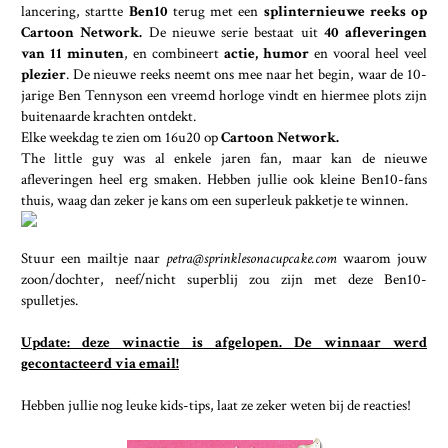
lancering, startte
Ben10
terug met een
splinternieuwe reeks op
Cartoon Network.
De nieuwe serie bestaat uit
40 afleveringen
van 11 minuten
, en combineert
actie, humor
en vooral heel veel
plezier
. De nieuwe reeks neemt ons mee naar het begin, waar de 10-
jarige Ben Tennyson een vreemd horloge vindt en hiermee plots zijn
buitenaarde krachten ontdekt.
Elke weekdag te zien om 16u20 op
Cartoon Network.
The little guy was al enkele jaren fan, maar kan de nieuwe
afleveringen heel erg smaken. Hebben jullie ook kleine Ben10-fans
thuis, waag dan zeker je kans om een superleuk pakketje te winnen.
Stuur een mailtje naar
petra@sprinklesonacupcake.com
waarom jouw
zoon/dochter, neef/nicht superblij zou zijn met deze Ben10-
spulletjes.
Update: deze winactie is afgelopen. De winnaar werd
gecontacteerd via email!
Hebben jullie nog leuke kids-tips, laat ze zeker weten bij de reacties!