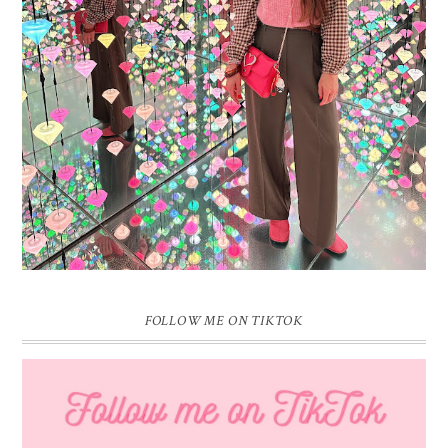
16 JAAR SPRINKLES ON A CUPCAKE
Vandaag is het weer zo’n moment waarop ik even bewust op de
pauzeknop duw, want Sprinkles on a Cupcake bestaat 16 jaar. Zestien.
Dat blijft ...
FOLLOW ME ON TIKTOK