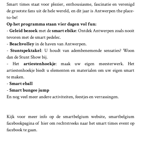
Smart times staat voor plezier, enthousiasme, fascinatie en verenigd
de grootste fans uit de hele wereld, en dit jaar is Antwerpen the place-
to-be!
Op het programma staan vier dagen vol fun:
-
Geleid bezoek
met de
smart ebike
: Ontdek Antwerpen zoals nooit
tevoren met de smart pedelec.
-
Beachvolley
in de haven van Antwerpen.
-
Stuntspektakel
: U houdt van adembenemende sensaties? Woon
dan de Stunt Show bij.
- Het
artiestenhoekje
: maak uw eigen meesterwerk. Het
artiestenhoekje biedt u elementen en materialen om uw eigen smart
te maken.
-
Smart eball
-
Smart bungee jump
En nog veel meer andere activiteiten, feestjes en verrassingen.
Kijk voor meer info op de
smartbelgium website
,
smartbelgium
facebookpagina
of
hier
om rechtstreeks naar het smart times event op
facebook te gaan.