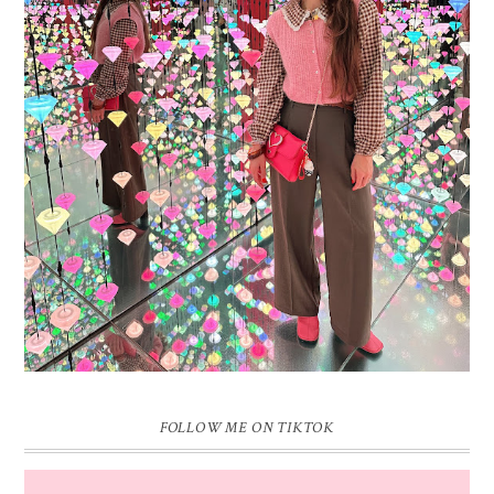
16 JAAR SPRINKLES ON A CUPCAKE
Vandaag is het weer zo’n moment waarop ik even bewust op de
pauzeknop duw, want Sprinkles on a Cupcake bestaat 16 jaar. Zestien.
Dat blijft ...
FOLLOW ME ON TIKTOK