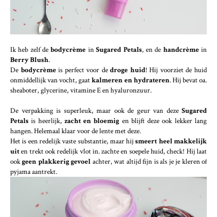
Ik heb zelf de
bodycrème
in
Sugared Petals
, en de
handcrème
in
Berry Blush
.
De
bodycrème
is perfect voor de
droge huid
! Hij voorziet de huid
onmiddellijk van vocht, gaat
kalmeren en hydrateren
. Hij bevat oa.
sheaboter, glycerine, vitamine E en hyaluronzuur.
De verpakking is superleuk, maar ook de geur van deze
Sugared
Petals
is heerlijk,
zacht en bloemig
en blijft deze ook lekker lang
hangen. Helemaal klaar voor de lente met deze.
Het is een redelijk vaste substantie, maar hij
smeert heel makkelijk
uit
en trekt ook redelijk vlot in. zachte en soepele huid, check! Hij laat
ook
geen plakkerig gevoel
achter, wat altijd fijn is als je je kleren of
pyjama aantrekt.