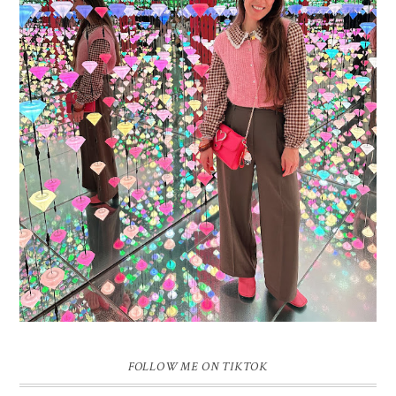
16 JAAR SPRINKLES ON A CUPCAKE
Vandaag is het weer zo’n moment waarop ik even bewust op de
pauzeknop duw, want Sprinkles on a Cupcake bestaat 16 jaar. Zestien.
Dat blijft ...
FOLLOW ME ON TIKTOK