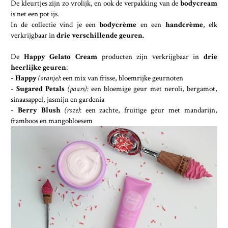
De kleurtjes zijn zo vrolijk, en ook de verpakking van de
bodycream
is net een pot ijs.
In de collectie vind je een
bodycrème
en een
handcrème
, elk
verkrijgbaar in
drie verschillende geuren.
De
Happy Gelato Cream
producten zijn verkrijgbaar in
drie
heerlijke geuren
:
-
Happy
(oranje)
: een mix van frisse, bloemrijke geurnoten
-
Sugared Petals
(paars):
een bloemige geur met neroli, bergamot,
sinaasappel, jasmijn en gardenia
-
Berry Blush
(roze)
: een zachte, fruitige geur met mandarijn,
framboos en mangobloesem