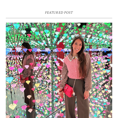
FEATURED POST
16 JAAR SPRINKLES ON A CUPCAKE
Vandaag is het weer zo’n moment waarop ik even bewust op de
pauzeknop duw, want Sprinkles on a Cupcake bestaat 16 jaar. Zestien.
Dat blijft ...