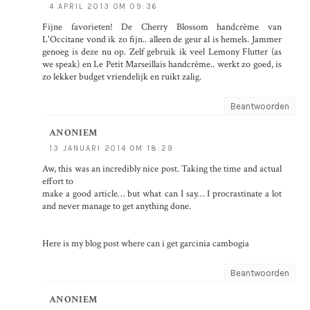
4 APRIL 2013 OM 09:36
Fijne favorieten! De Cherry Blossom handcrème van
L'Occitane vond ik zo fijn.. alleen de geur al is hemels. Jammer
genoeg is deze nu op. Zelf gebruik ik veel Lemony Flutter (as
we speak) en Le Petit Marseillais handcrème.. werkt zo goed, is
zo lekker budget vriendelijk en ruikt zalig.
Beantwoorden
ANONIEM
13 JANUARI 2014 OM 18:29
Aw, this was an incredibly nice post. Taking the time and actual
effort to
make a good article… but what can I say… I procrastinate a lot
and never manage to get anything done.
Here is my blog post
where can i get garcinia cambogia
Beantwoorden
ANONIEM