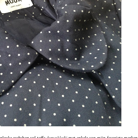
perleuke webshop vol toffe
dameskledij
met enkele van mijn favoriete merken