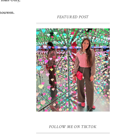
e mouwen.
FEATURED POST
16 JAAR SPRINKLES ON A
CUPCAKE
Vandaag is het weer zo’n moment waarop
ik even bewust op de pauzeknop duw, want
Sprinkles on a Cupcake bestaat 16 jaar.
Zestien. Dat blijft ...
FOLLOW ME ON TIKTOK