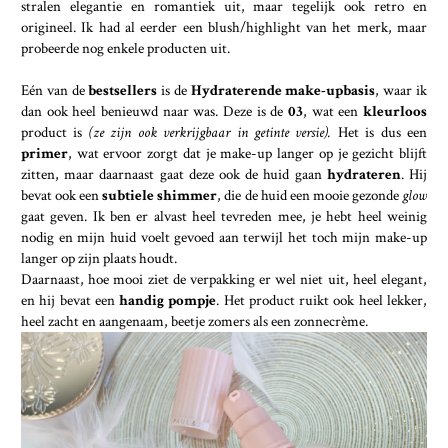
stralen elegantie en romantiek uit, maar tegelijk ook retro en
origineel. Ik had al eerder een blush/highlight van het merk, maar
probeerde nog enkele producten uit.
Eén van de
bestsellers
is de
Hydraterende make-upbasis
, waar ik
dan ook heel benieuwd naar was. Deze is de
03
, wat een
kleurloos
product is
(ze zijn ook verkrijgbaar in getinte versie).
Het is dus een
primer
, wat ervoor zorgt dat je make-up langer op je gezicht blijft
zitten, maar daarnaast gaat deze ook de huid gaan
hydrateren
. Hij
bevat ook een
subtiele shimmer
, die de huid een mooie gezonde
glow
gaat geven. Ik ben er alvast heel tevreden mee, je hebt heel weinig
nodig en mijn huid voelt gevoed aan terwijl het toch mijn make-up
langer op zijn plaats houdt.
Daarnaast, hoe mooi ziet de verpakking er wel niet uit, heel elegant,
en hij bevat een
handig pompje
. Het product ruikt ook heel lekker,
heel zacht en aangenaam, beetje zomers als een zonnecrème.