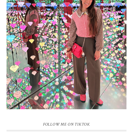
16 JAAR SPRINKLES ON A CUPCAKE
Vandaag is het weer zo’n moment waarop ik even bewust op de
pauzeknop duw, want Sprinkles on a Cupcake bestaat 16 jaar. Zestien.
Dat blijft ...
FOLLOW ME ON TIKTOK