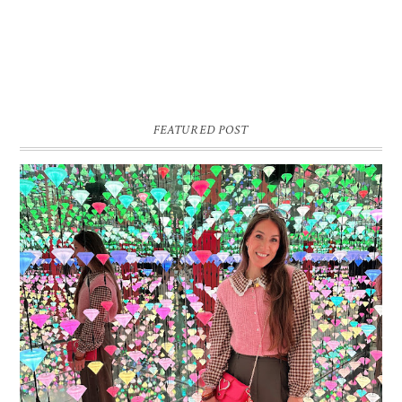
FEATURED POST
16 JAAR SPRINKLES ON A CUPCAKE
Vandaag is het weer zo’n moment waarop ik even bewust op de
pauzeknop duw, want Sprinkles on a Cupcake bestaat 16 jaar. Zestien.
Dat blijft ...