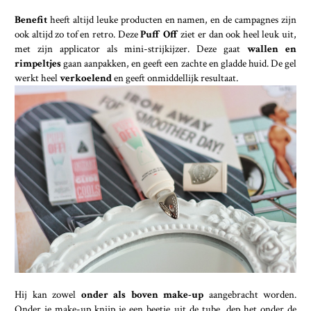
Benefit
heeft altijd leuke producten en namen, en de campagnes zijn
ook altijd zo tof en retro. Deze
Puff Off
ziet er dan ook heel leuk uit,
met zijn applicator als mini-strijkijzer. Deze gaat
wallen en
rimpeltjes
gaan aanpakken, en geeft een zachte en gladde huid. De gel
werkt heel
verkoelend
en geeft onmiddellijk resultaat.
Hij kan zowel
onder als boven make-up
aangebracht worden.
Onder je make-up knijp je een beetje uit de tube, dep het onder de