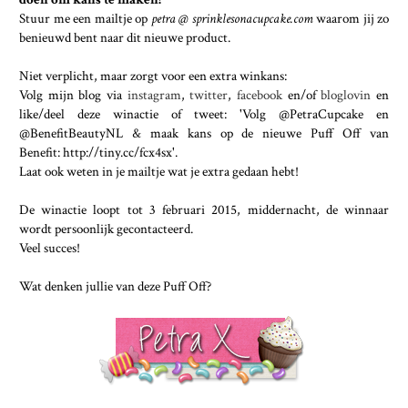
Stuur me een mailtje op
petra @ sprinklesonacupcake.com
waarom jij zo
benieuwd bent naar dit nieuwe product.
Niet verplicht, maar zorgt voor een extra winkans:
Volg mijn blog via
instagram
,
twitter
,
facebook
en/of
bloglovin
en
like/deel deze winactie of tweet: 'Volg @PetraCupcake en
@BenefitBeautyNL & maak kans op de nieuwe Puff Off van
Benefit: http://tiny.cc/fcx4sx'.
Laat ook weten in je mailtje wat je extra gedaan hebt!
De winactie loopt tot 3 februari 2015, middernacht, de winnaar
wordt persoonlijk gecontacteerd.
Veel succes!
Wat denken jullie van deze Puff Off?