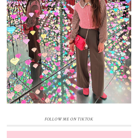
16 JAAR SPRINKLES ON A CUPCAKE
Vandaag is het weer zo’n moment waarop ik even bewust op de
pauzeknop duw, want Sprinkles on a Cupcake bestaat 16 jaar. Zestien.
Dat blijft ...
FOLLOW ME ON TIKTOK