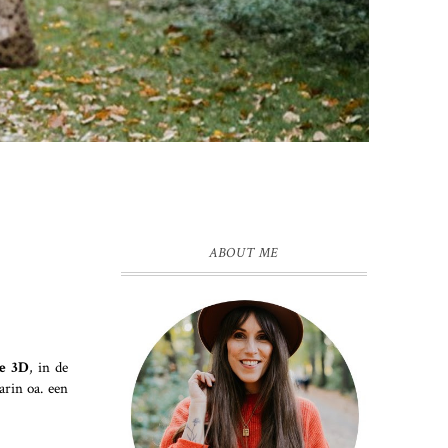
ABOUT ME
ge 3D
, in de
rin oa. een