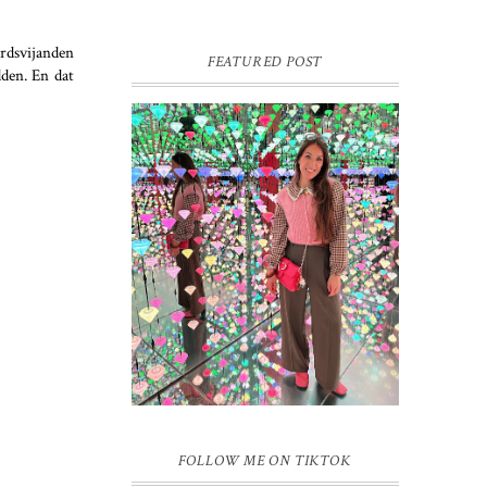
rdsvijanden
FEATURED POST
den. En dat
16 JAAR SPRINKLES ON A
CUPCAKE
Vandaag is het weer zo’n moment waarop
ik even bewust op de pauzeknop duw, want
Sprinkles on a Cupcake bestaat 16 jaar.
Zestien. Dat blijft ...
FOLLOW ME ON TIKTOK