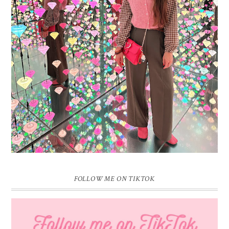
16 JAAR SPRINKLES ON A CUPCAKE
Vandaag is het weer zo’n moment waarop ik even bewust op de
pauzeknop duw, want Sprinkles on a Cupcake bestaat 16 jaar. Zestien.
Dat blijft ...
FOLLOW ME ON TIKTOK