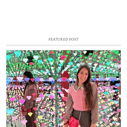
FEATURED POST
16 JAAR SPRINKLES ON A CUPCAKE
Vandaag is het weer zo’n moment waarop ik even bewust op de
pauzeknop duw, want Sprinkles on a Cupcake bestaat 16 jaar. Zestien.
Dat blijft ...