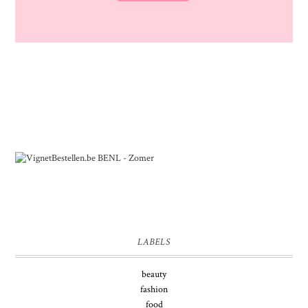
LABELS
beauty
fashion
food