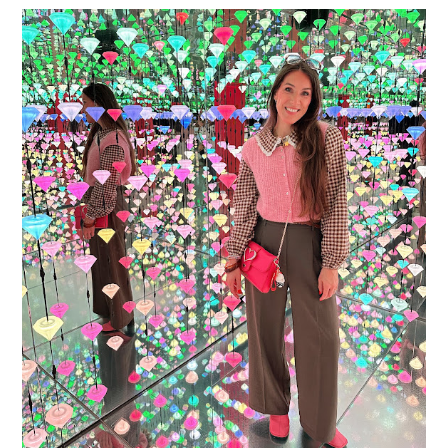
16 JAAR SPRINKLES ON A CUPCAKE
Vandaag is het weer zo’n moment waarop ik even bewust op de
pauzeknop duw, want Sprinkles on a Cupcake bestaat 16 jaar. Zestien.
Dat blijft ...