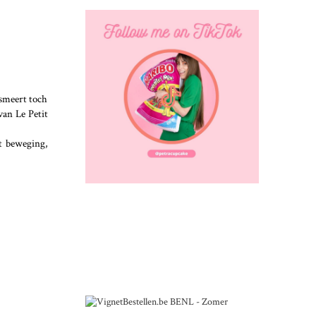
 smeert toch
van Le Petit
at beweging,