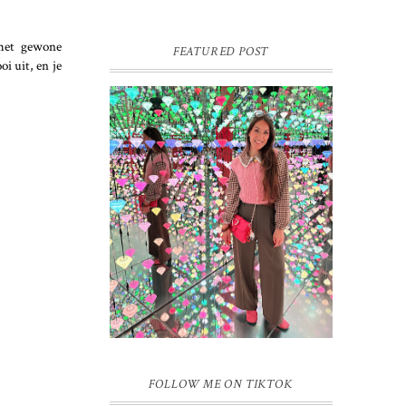
 met gewone
FEATURED POST
i uit, en je
16 JAAR SPRINKLES ON A
CUPCAKE
Vandaag is het weer zo’n moment waarop
ik even bewust op de pauzeknop duw, want
Sprinkles on a Cupcake bestaat 16 jaar.
Zestien. Dat blijft ...
FOLLOW ME ON TIKTOK