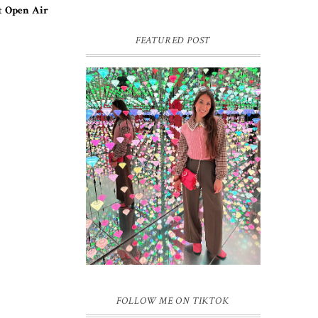
et
Open Air
FEATURED POST
16 JAAR SPRINKLES ON A
CUPCAKE
Vandaag is het weer zo’n moment waarop
ik even bewust op de pauzeknop duw, want
Sprinkles on a Cupcake bestaat 16 jaar.
Zestien. Dat blijft ...
FOLLOW ME ON TIKTOK