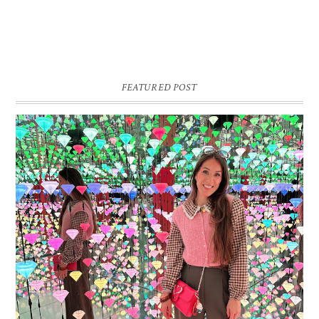
FEATURED POST
16 JAAR SPRINKLES ON A CUPCAKE
Vandaag is het weer zo’n moment waarop ik even bewust op de
pauzeknop duw, want Sprinkles on a Cupcake bestaat 16 jaar. Zestien.
Dat blijft ...