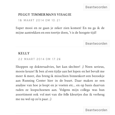
Beantwoorden
PEGGY TIMMERMANS VISAGIE
18 MAART 2014 OM 10:21
Super mooi en ze gaan je zeker zien komen! En nu ga ik de
mijne aantrekken en een toertje doen, 't is de hoogste tijd!
Beantwoorden
KELLY
22 MAART 2014 OM 17:26
Shoppen op doktersadvies, het kan slechter! ;) Neen serieus,
mooie keuze! Ik ben al een tijdje aan het lopen en het bevalt me
meer & meer, dus breng ik misschien binnenkort een bezoekje
aan Running Center hier in de buurt. Daar maken ze een
analyse van hoe je loopt en je voeten etc... en op basis daarvan
raden ze loopschoenen aan. Volgens mijn collega was hun
assortiment ook vol met van die felle kleurtjes dus ik verheug
me nu wel op zo'n paar. ;)
Beantwoorden