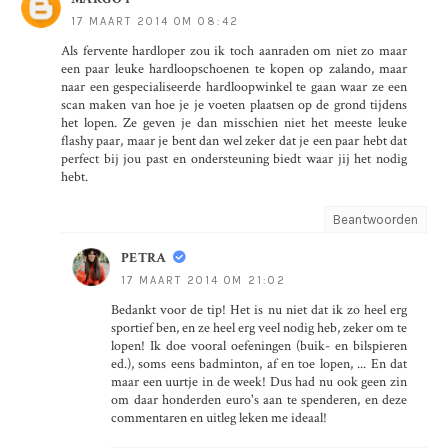
17 MAART 2014 OM 08:42
Als fervente hardloper zou ik toch aanraden om niet zo maar
een paar leuke hardloopschoenen te kopen op zalando, maar
naar een gespecialiseerde hardloopwinkel te gaan waar ze een
scan maken van hoe je je voeten plaatsen op de grond tijdens
het lopen. Ze geven je dan misschien niet het meeste leuke
flashy paar, maar je bent dan wel zeker dat je een paar hebt dat
perfect bij jou past en ondersteuning biedt waar jij het nodig
hebt.
Beantwoorden
PETRA
17 MAART 2014 OM 21:02
Bedankt voor de tip! Het is nu niet dat ik zo heel erg
sportief ben, en ze heel erg veel nodig heb, zeker om te
lopen! Ik doe vooral oefeningen (buik- en bilspieren
ed.), soms eens badminton, af en toe lopen, ... En dat
maar een uurtje in de week! Dus had nu ook geen zin
om daar honderden euro's aan te spenderen, en deze
commentaren en uitleg leken me ideaal!