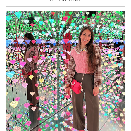
FEATURED POST
16 JAAR SPRINKLES ON A CUPCAKE
Vandaag is het weer zo’n moment waarop ik even bewust op de
pauzeknop duw, want Sprinkles on a Cupcake bestaat 16 jaar. Zestien.
Dat blijft ...