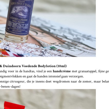
 & Duindoorn Voedende Bodylotion (10ml)
handig voor in de handtas, vind je een
handcrème
met granaatappel, fijne g
pigmentvlekken en gaat de handen intensief gaan verzorgen.
nnige citrusgeur, die je ineens doet wegdromen naar de zomer, maar belan
te-benen-dagen!