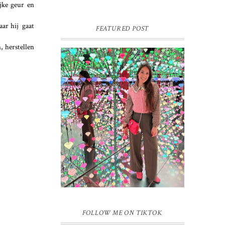
ijke geur en
aar hij gaat
FEATURED POST
, herstellen
16 JAAR SPRINKLES ON A
CUPCAKE
Vandaag is het weer zo’n moment waarop
ik even bewust op de pauzeknop duw, want
Sprinkles on a Cupcake bestaat 16 jaar.
Zestien. Dat blijft ...
FOLLOW ME ON TIKTOK